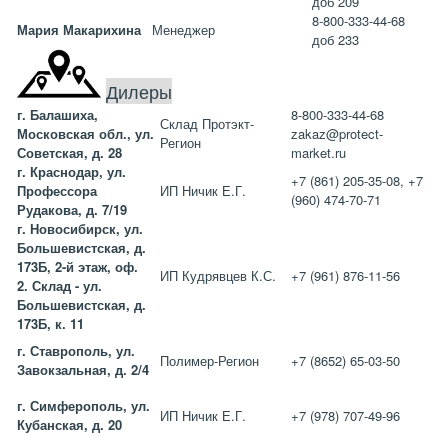
доб 209
8-800-333-44-68
Мария Макарихина
Менеджер
доб 233
Дилеры
г. Балашиха,
8-800-333-44-68
Склад Протэкт-
Московская обл., ул.
zakaz@protect-
Регион
Советская, д. 28
market.ru
г. Краснодар, ул.
+7 (861) 205-35-08, +7
Профессора
ИП Ничик Е.Г.
(960) 474-70-71
Рудакова, д. 7/19
г. Новосибирск, ул.
Большевистская, д.
173Б, 2-й этаж, оф.
ИП Кудрявцев К.С.
+7 (961) 876-11-56
2.
Склад - ул.
Большевистская, д.
173Б, к. 11
г. Ставрополь, ул.
Полимер-Регион
+7 (8652) 65-03-50
Завокзальная, д. 2/4
г. Симферополь, ул.
ИП Ничик Е.Г.
+7 (978) 707-49-96
Кубанская, д. 20