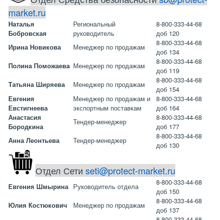
market.ru
Наталья
Региональный
8-800-333-44-68
Бобровская
руководитель
доб 120
8-800-333-44-68
Ирина Новикова
Менеджер по продажам
доб 134
8-800-333-44-68
Полина Поможаева
Менеджер по продажам
доб 119
8-800-333-44-68
Татьяна Ширяева
Менеджер по продажам
доб 154
Евгения
Менеджер по продажам и
8-800-333-44-68
Евстигнеева
экспортным поставкам
доб 164
Анастасия
8-800-333-44-68
Тендер-менеджер
Бородкина
доб 177
8-800-333-44-68
Анна Леонтьева
Тендер-менеджер
доб 130
Отдел Сети
seti@protect-market.ru
8-800-333-44-68
Евгения Шмырина
Руководитель отдела
доб 150
8-800-333-44-68
Юлия Костюкович
Менеджер по продажам
доб 137
8-800-333-44-68