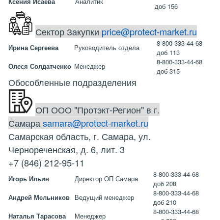
Ксения Исаева
Аналитик
доб 156
Сектор Закупки
price@protect-market.ru
8-800-333-44-68
Ирина Сергеева
Руководитель отдела
доб 113
8-800-333-44-68
Олеся Солдатченко
Менеджер
доб 315
Обособленные подразделения
ОП ООО "Протэкт-Регион" в г.
Самара
samara@protect-market.ru
Самарская область, г. Самара, ул.
Чернореченская, д. 6, лит. 3
+7 (846) 212-95-11
8-800-333-44-68
Игорь Ильин
Директор ОП Самара
доб 208
8-800-333-44-68
Андрей Мельников
Ведущий менеджер
доб 210
8-800-333-44-68
Наталья Тарасова
Менеджер