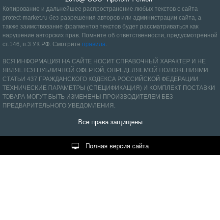
Копирование и дальнейшее распространение любых текстов с сайта
protect-market.ru без разрешения авторов или администрации сайта, а
также заимствование фрагментов текстов будет рассматриваться как
нарушение авторских прав. Помните об ответственности, предусмотренной
ст.146, п.3
УК РФ
.
Смотрите
правила
.
ВСЯ ИНФОРМАЦИЯ НА САЙТЕ НОСИТ СПРАВОЧНЫЙ ХАРАКТЕР И НЕ
ЯВЛЯЕТСЯ ПУБЛИЧНОЙ ОФЕРТОЙ, ОПРЕДЕЛЯЕМОЙ ПОЛОЖЕНИЯМИ
СТАТЬИ 437 ГРАЖДАНСКОГО КОДЕКСА РОССИЙСКОЙ ФЕДЕРАЦИИ.
ТЕХНИЧЕСКИЕ ПАРАМЕТРЫ (СПЕЦИФИКАЦИЯ) И КОМПЛЕКТ ПОСТАВКИ
ТОВАРА МОГУТ БЫТЬ ИЗМЕНЕНЫ ПРОИЗВОДИТЕЛЕМ БЕЗ
ПРЕДВАРИТЕЛЬНОГО УВЕДОМЛЕНИЯ.
Все права защищены
Полная версия сайта