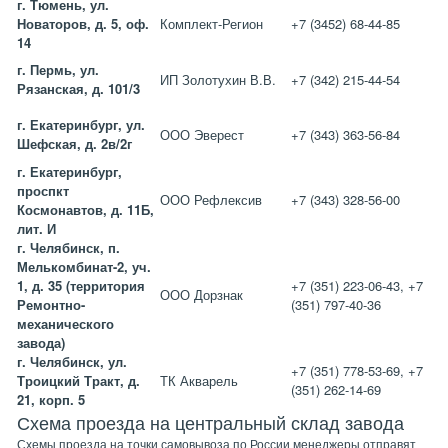
г. Тюмень, ул.
Новаторов, д. 5, оф.
Комплект-Регион
+7 (3452) 68-44-85
14
г. Пермь, ул.
ИП Золотухин В.В.
+7 (342) 215-44-54
Рязанская, д. 101/3
г. Екатеринбург, ул.
ООО Эверест
+7 (343) 363-56-84
Шефская, д. 2в/2г
г. Екатеринбург,
проспкт
ООО Рефлексив
+7 (343) 328-56-00
Космонавтов, д. 11Б,
лит. И
г. Челябинск, п.
Мелькомбинат-2, уч.
1, д. 35 (территория
+7 (351) 223-06-43, +7
ООО Дорзнак
Ремонтно-
(351) 797-40-36
механического
завода)
г. Челябинск, ул.
+7 (351) 778-53-69, +7
Троицкий Тракт, д.
ТК Акварель
(351) 262-14-69
21, корп. 5
Схема проезда на центральный склад завода
Схемы проезда на точки самовывоза по России менеджеры отправят