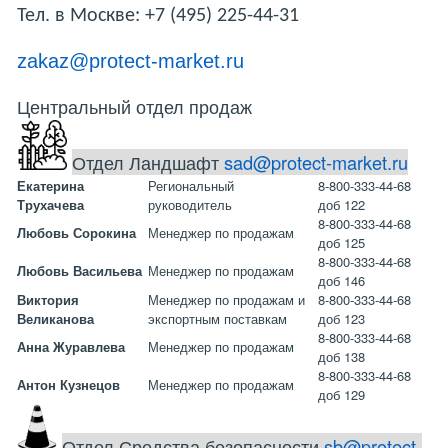
Тел. в Москве: +7 (495) 225-44-31
zakaz@protect-market.ru
Центральный отдел продаж
Отдел Ландшафт
sad@protect-market.ru
Екатерина
Региональный
8-800-333-44-68
Трухачева
руководитель
доб 122
8-800-333-44-68
Любовь Сорокина
Менеджер по продажам
доб 125
8-800-333-44-68
Любовь Васильева
Менеджер по продажам
доб 146
Виктория
Менеджер по продажам и
8-800-333-44-68
Великанова
экспортным поставкам
доб 123
8-800-333-44-68
Анна Журавлева
Менеджер по продажам
доб 138
8-800-333-44-68
Антон Кузнецов
Менеджер по продажам
доб 129
Отдел Средства безопасности
sb@protect-